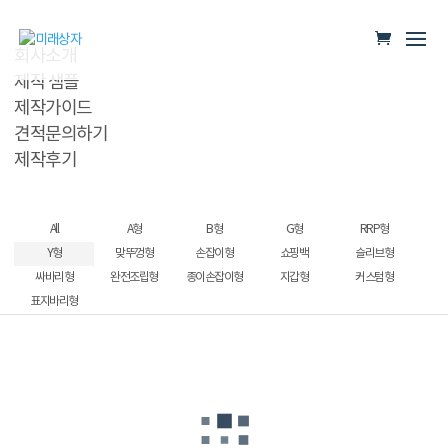
회사소개
제작 샘플
제작가이드
견적문의하기
제작후기
All
A형
B형
G형
RRP형
Y형
맞뚜껑형
손잡이형
쇼핑백
슬리브형
싸바리형
완전조립형
종이손잡이형
지갑형
커스텀형
표지바리형
쵸크상자
저온압착유세트
알페신샴푸세트상자
핸드케어 선물상자
화장품완전조립형상자
피크니크 완전조립형
스포츠양말 케이스
지압구 단상자
프리미엄 선물세트
쵸콜릿 단상자
스포츠보충제케이스
MR.QUEEN Y형합지박스
아로니아분말케이스
VITAVOLT케이스
유아용품케이스
비누선물상자