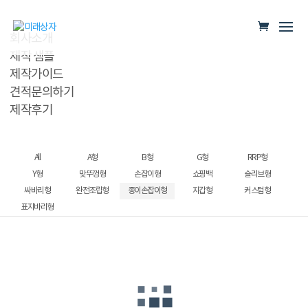
회사소개
제작 샘플
제작가이드
견적문의하기
제작후기
All
A형
B형
G형
RRP형
Y형
맞뚜껑형
손잡이형
쇼핑백
슬리브형
싸바리형
완전조립형
종이손잡이형
지갑형
커스텀형
표지바리형
아기용품선물박스
국내산도라지배즙
무농약양파즙
제주과즐
케익박스조립형
케익상자
건강식품 손잡이박스
김치통 박스
김 선물박스
땡큐 종이손잡이형 조립박스
석류칡 선물박스