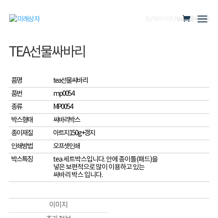
홈
/
싸바리형
/ tea선물싸바리
TEA선물싸바리
품명
tea선물싸바리
품번
mp0054
종류
MP0054
박스형태
싸바리박스
종이재질
아트지150g+갱지
인쇄방법
오프셋인쇄
박스특징
tea 세트박스입니다. 안에 종이틀(패드)을
넣은 보편적으로 많이 이용하고 있는
싸바리 박스 입니다.
이미지