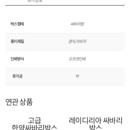
추가 정보
박스형태
싸바리형
종이재질
갱지, 아트지
인쇄방식
오프셋인쇄
후가공
박
연관 상품
고급
레이디리아 싸바리
한약싸바리박스
박스