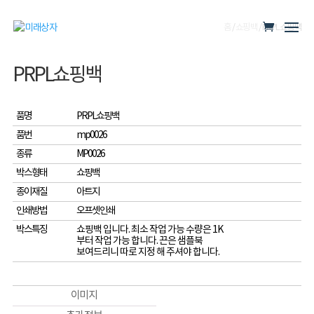
홈
/
쇼핑백
/ PRPL쇼핑백
PRPL쇼핑백
품명
PRPL쇼핑백
품번
mp0026
종류
MP0026
박스형태
쇼핑백
종이재질
아트지
인쇄방법
오프셋인쇄
박스특징
쇼핑백 입니다. 최소 작업 가능 수량은 1K
부터 작업 가능 합니다. 끈은 샘플북
보여드리니 따로 지정 해 주셔야 합니다.
이미지