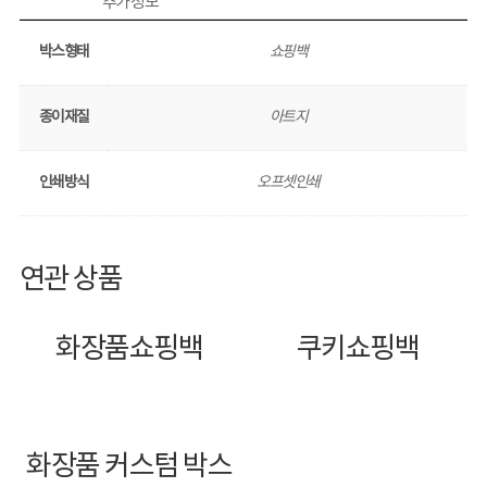
추가 정보
박스형태
쇼핑백
종이재질
아트지
인쇄방식
오프셋인쇄
연관 상품
화장품쇼핑백
쿠키쇼핑백
화장품 커스텀 박스