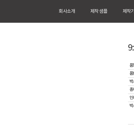
회사소개
제작 샘플
제작
9
품
품
박
종
인
박