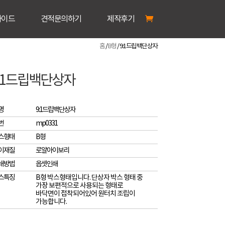
가이드
견적문의하기
제작후기
홈
/
B형
/ 9:1드립백단상자
:1드립백단상자
명
9:1드립백단상자
번
mp0331
스형태
B형
이재질
로얄아이보리
쇄방법
옵셋인쇄
스특징
B형 박스형태입니다. 단상자 박스 형태 중
가장 보편적으로 사용되는 형태로
바닥면이 접착되어있어 원터치 조립이
가능합니다.