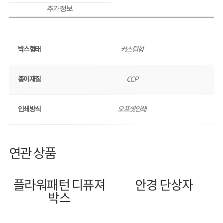
추가 정보
박스형태
커스텀형
종이재질
CCP
인쇄방식
오프셋인쇄
연관 상품
플라워패턴 디퓨져
안경 단상자
박스