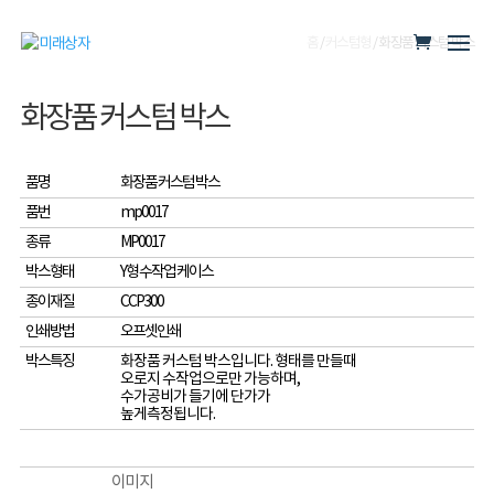
홈
/
커스텀형
/ 화장품 커스텀 박스
화장품 커스텀 박스
품명
화장품 커스텀 박스
품번
mp0017
종류
MP0017
박스형태
Y형 수작업 케이스
종이재질
CCP300
인쇄방법
오프셋인쇄
박스특징
화장품 커스텀 박스입니다. 형태를 만들때
오로지 수작업으로만 가능하며,
수가공비가 들기에 단가가
높게측정됩니다.
이미지