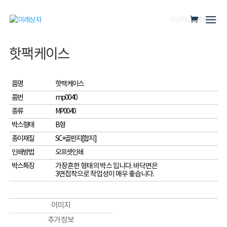
홈
/
B형
/ 핫팩 케이스
핫팩 케이스
품명
핫팩 케이스
품번
mp0040
종류
MP0040
박스형태
B형
종이재질
SC+골판지[합지]
인쇄방법
오프셋인쇄
박스특징
가장흔한 형태의 박스 입니다. 바닥면은
3면접착으로 작업성이 매우 좋습니다.
이미지
추가 정보