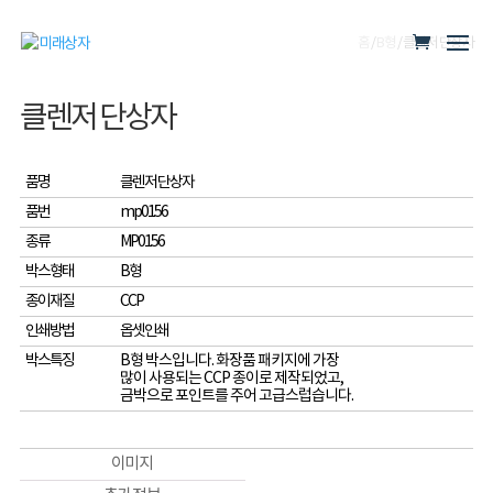
홈
/
B형
/ 클렌저 단상자
클렌저 단상자
품명
클렌저 단상자
품번
mp0156
종류
MP0156
박스형태
B형
종이재질
CCP
인쇄방법
옵셋인쇄
박스특징
B형 박스입니다. 화장품 패키지에 가장
많이 사용되는 CCP 종이로 제작되었고,
금박으로 포인트를 주어 고급스럽습니다.
이미지