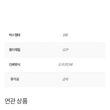
박스형태
B형
종이재질
CCP
인쇄방식
오프셋인쇄
후가공
금박
연관 상품