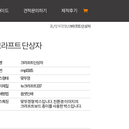
가이드
견적문의하기
제작후기
홈
/
맞뚜껑형
/ 크라프트 단상자
크라프트 단상자
명
크라프트 단상자
번
mp0165
스형태
맞뚜껑
이재질
뉴크라프트337
쇄방법
옵셋인쇄
스특징
맞뚜껑형 박스입니다. 친환경 이미지의
크라프트보드 종이를 사용한 박스입니다.