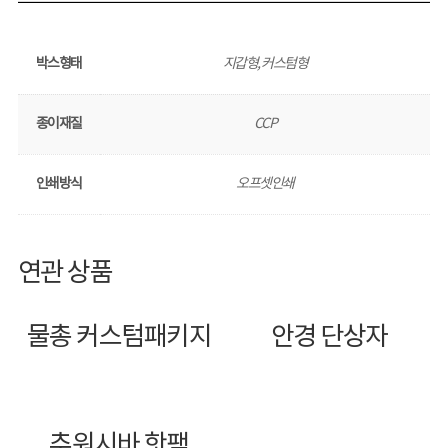
박스형태
지갑형, 커스텀형
종이재질
CCP
인쇄방식
오프셋인쇄
연관 상품
물총 커스텀패키지
안경 단상자
추워시바 핫팩