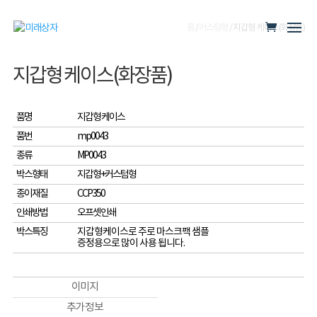
홈
/
커스텀형
/ 지갑형 케이스(화장품)
지갑형 케이스(화장품)
품명
지갑형 케이스
품번
mp0043
종류
MP0043
박스형태
지갑형+커스텀형
종이재질
CCP350
인쇄방법
오프셋인쇄
박스특징
지갑형케이스로 주로 마스크팩 샘플
증정용으로 많이 사용 됩니다.
이미지
추가 정보