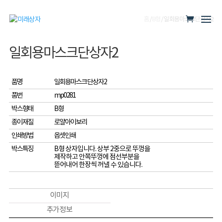
홈
/
B형
/ 일회용마스크단상자2
일회용마스크단상자2
품명
일회용마스크 단상자2
품번
mp0281
박스형태
B형
종이재질
로얄아이보리
인쇄방법
옵셋인쇄
박스특징
B형 상자입니다. 상부 2중으로 뚜껑을
제작하고 안쪽뚜껑에 점선부분을
뜯어내어 한장씩 꺼낼 수 있습니다.
이미지
추가 정보