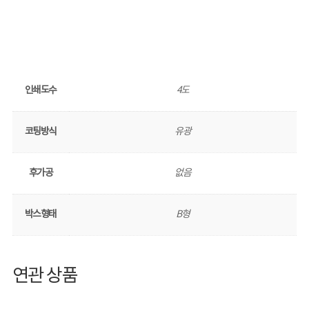
인쇄도수
4도
코팅방식
유광
후가공
없음
박스형태
B형
연관 상품