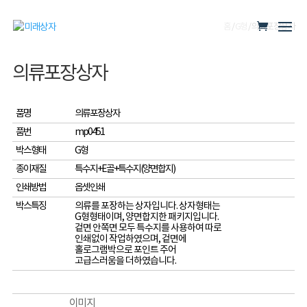
홈
/
G형
/ 의류포장상자
의류포장상자
품명
의류포장상자
품번
mp0451
박스형태
G형
종이재질
특수지+E골+특수지(양면합지)
인쇄방법
옵셋인쇄
박스특징
의류를 포장하는 상자입니다. 상자형태는
G형형태이며, 양면합지한 패키지입니다.
겉면 안쪽면 모두 특수지를 사용하여 따로
인쇄없이 작업하였으며, 겉면에
홀로그램박으로 포인트 주어
고급스러움을 더하였습니다.
이미지