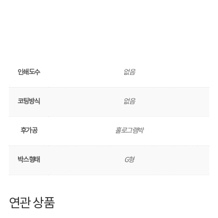
인쇄도수
없음
코팅방식
없음
후가공
홀로그램박
박스형태
G형
연관 상품