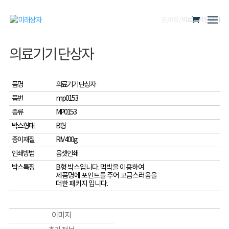
홈
/
B형
/ 의료기기 단상자
의료기기 단상자
품명
의료기기 단상자
품번
mp0153
종류
MP0153
박스형태
B형
종이재질
RIV 400g
인쇄방법
옵셋인쇄
박스특징
B형 박스입니다. 먹박을 이용하여
제품명에 포인트를 주어 고급스러움을
더한 패키지 입니다.
이미지