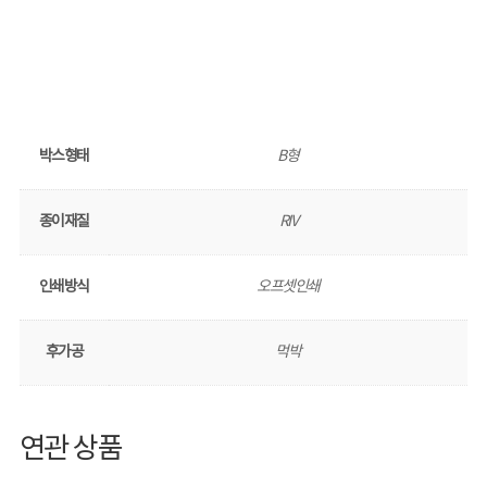
박스형태
B형
종이재질
RIV
인쇄방식
오프셋인쇄
후가공
먹박
연관 상품