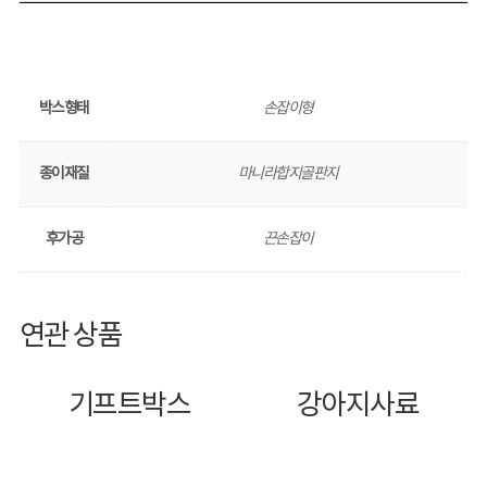
박스형태
손잡이형
종이재질
마니라합지골판지
후가공
끈손잡이
연관 상품
기프트박스
강아지사료