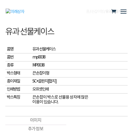
홈
/
손잡이형
/ 유과 선물케이스
유과 선물케이스
품명
유과 선물케이스
품번
mp0038
종류
MP0038
박스형태
끈 손잡이형
종이재질
SC+골판지[합지]
인쇄방법
오프셋인쇄
박스특징
끈손잡이 박스로 선물용 상자에 많은
이용이 있습니다.
이미지
추가 정보