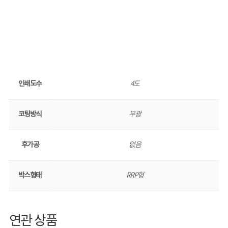
인쇄도수
4도
코팅방식
무광
후가공
없음
박스형태
RRP형
연관 상품