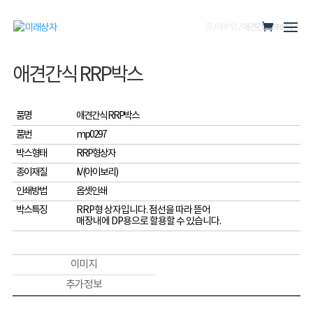
홈
/
RRP형
/ 애견간식 RRP박스
애견간식 RRP박스
품명
애견간식 RRP박스
품번
mp0297
박스형태
RRP형상자
종이재질
IV (아이보리)
인쇄방법
옵셋인쇄
박스특징
RRP형 상자입니다. 점선을 따라 뜯어
매장내에 DP용으로 할용할 수 있습니다.
이미지
추가 정보