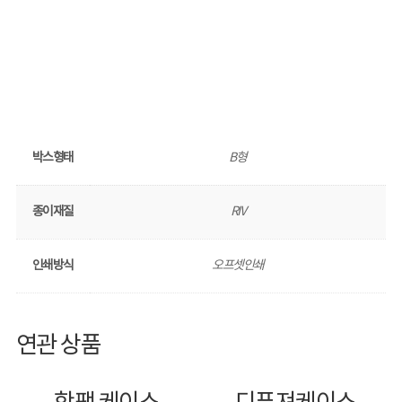
박스형태
B형
종이재질
RIV
인쇄방식
오프셋인쇄
연관 상품