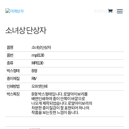
홈
/
B형
/ 소녀상 단상자
소녀상 단상자
품명
소녀상 단상자
품번
mp0130
종류
MP0130
박스형태
B형
종이재질
RIV
인쇄방법
오프셋인쇄
박스특징
B형 박스형태입니다. 로얄아이보리를
배면인쇄하여 종이 안쪽이 바깥으로
나오게 제작되었습니다. 로얄아이보리의
차분한 종이질감이 잘 표현되어 하나의
작품을 보는듯한 느낌이 듭니다.