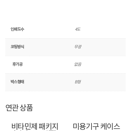
인쇄도수
4도
코팅방식
무광
후가공
없음
박스형태
B형
연관 상품
비타민제 패키지
미용기구 케이스