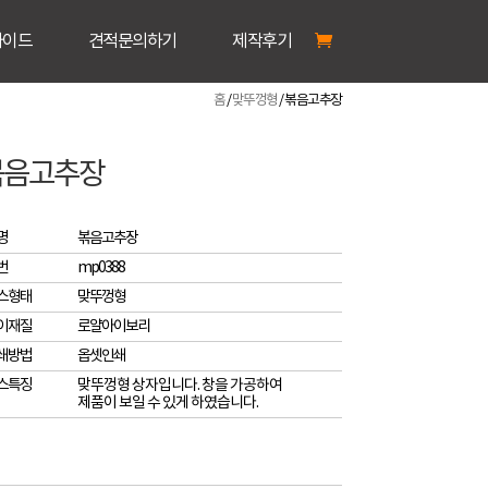
가이드
견적문의하기
제작후기
홈
/
맞뚜껑형
/ 볶음고추장
볶음고추장
명
볶음고추장
번
mp0388
스형태
맞뚜껑형
이재질
로얄아이보리
쇄방법
옵셋인쇄
스특징
맞뚜껑형 상자입니다. 창을 가공하여
제품이 보일 수 있게 하였습니다.