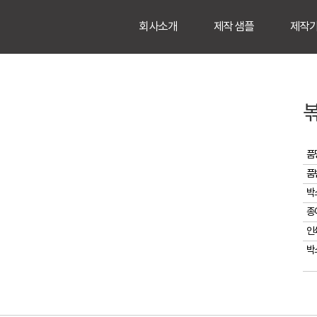
회사소개
제작 샘플
제작
품
품
박
종
인
박