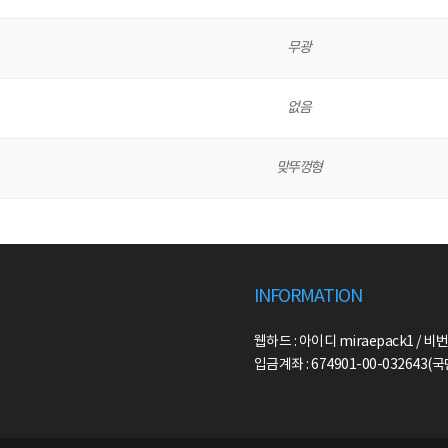
무광
없음
맞뚜껑형
INFORMATION
웹하드 : 아이디 miraepack1 / 비번
입금계좌 : 674901-00-032643