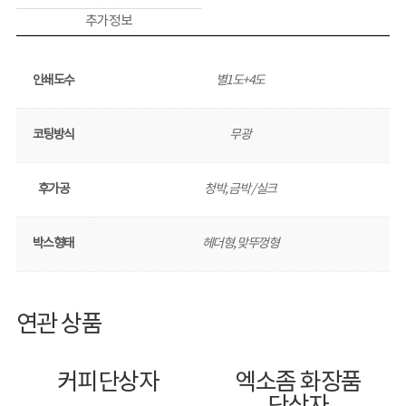
추가 정보
인쇄도수
별1도+4도
코팅방식
무광
후가공
청박, 금박 / 실크
박스형태
헤더형, 맞뚜껑형
연관 상품
커피단상자
엑소좀 화장품
단상자