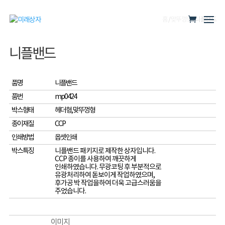
홈
/
맞뚜껑형
/ 니플밴드
니플밴드
품명
니플밴드
품번
mp0424
박스형태
헤더형, 맞뚜껑형
종이재질
CCP
인쇄방법
옵셋인쇄
박스특징
니플밴드 패키지로 제작한 상자입니다.
CCP 종이를 사용하여 깨끗하게
인쇄하였습니다. 무광코팅 후 부분적으로
유광처리하여 돋보이게 작업하였으며,
후가공 박 작업을하여 더욱 고급스러움을
주었습니다.
이미지