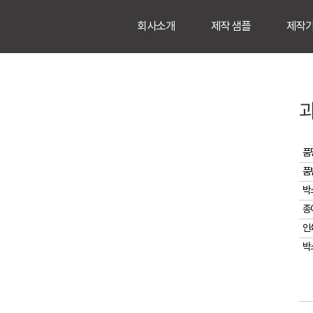
회사소개
제작 샘플
제작
품
품
박
종
인
박