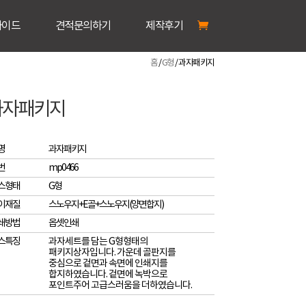
가이드
견적문의하기
제작후기
홈
/
G형
/ 과자패키지
과자패키지
명
과자패키지
번
mp0466
스형태
G형
이재질
스노우지+E골+스노우지(양면합지)
쇄방법
옵셋인쇄
스특징
과자세트를 담는 G형형태의
패키지상자입니다. 가운데 골판지를
중심으로 겉면과 속면에 인쇄지를
합지하였습니다. 겉면에 녹박으로
포인트주어 고급스러움을 더하였습니다.