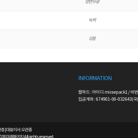
양면무광
녹박
G형
INFORMATION
웹하드 : 아이디 miraepack1 / 비번
입금계좌 : 674901-00-032643
2층 | 대표이사: 오관종
2018 미래패키지 All rights reserved.