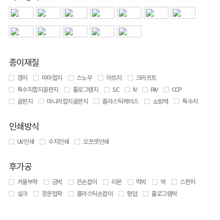
종이재질
갱지
마마합지
스노우
아트지
크라프트
특수지합지골판지
홀로그램지
SC
IV
RIV
CCP
골판지
마니라합지골판지
플라스틱케이스
쇼핑백
특수지
인쇄방식
UV 인쇄
수지인쇄
오프셋인쇄
후가공
거울부착
금박
끈손잡이
리본
먹박
박
스펀지
실크
창문접착
플라스틱손잡이
형압
홀로그램박