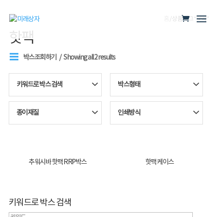
홈
/ 상품 태그 “핫팩”
핫팩
박스조회하기
Showing all 2 results
키워드로 박스 검색
박스형태
종이재질
인쇄방식
추워시바 핫팩 RRP박스
핫팩 케이스
키워드로 박스 검색