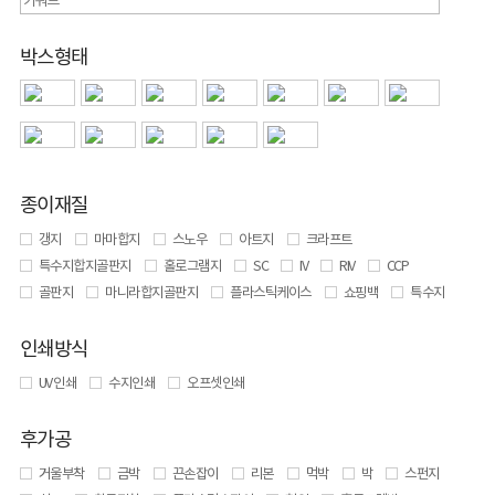
박스형태
종이재질
갱지
마마합지
스노우
아트지
크라프트
특수지합지골판지
홀로그램지
SC
IV
RIV
CCP
골판지
마니라합지골판지
플라스틱케이스
쇼핑백
특수지
인쇄방식
UV 인쇄
수지인쇄
오프셋인쇄
후가공
거울부착
금박
끈손잡이
리본
먹박
박
스펀지