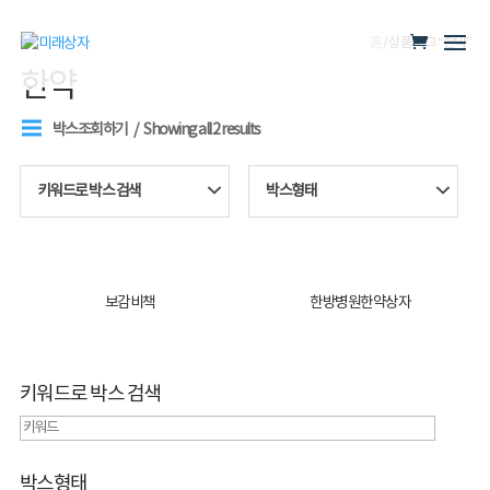
홈
/ 상품 태그 “한약”
한약
박스조회하기
Showing all 2 results
키워드로 박스 검색
박스형태
보감비책
한방병원한약상자
키워드로 박스 검색
박스형태