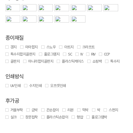
종이재질
갱지
마마합지
스노우
아트지
크라프트
특수지합지골판지
홀로그램지
SC
IV
RIV
CCP
골판지
마니라합지골판지
플라스틱케이스
쇼핑백
특수지
인쇄방식
UV 인쇄
수지인쇄
오프셋인쇄
후가공
거울부착
금박
끈손잡이
리본
먹박
박
스펀지
실크
창문접착
플라스틱손잡이
형압
홀로그램박