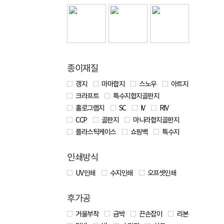
종이재질
갱지
마마합지
스노우
아트지
크라프트
특수지합지골판지
홀로그램지
SC
IV
RIV
CCP
골판지
마니라합지골판지
플라스틱케이스
쇼핑백
특수지
인쇄방식
UV 인쇄
수지인쇄
오프셋인쇄
후가공
거울부착
금박
끈손잡이
리본