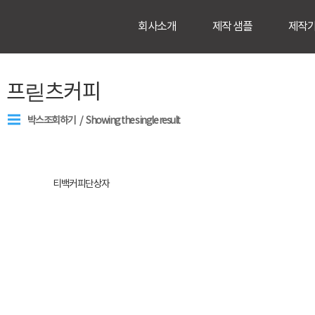
회사소개
제작 샘플
제작
프릳츠커피
박스조회하기
Showing the single result
티백커피단상자