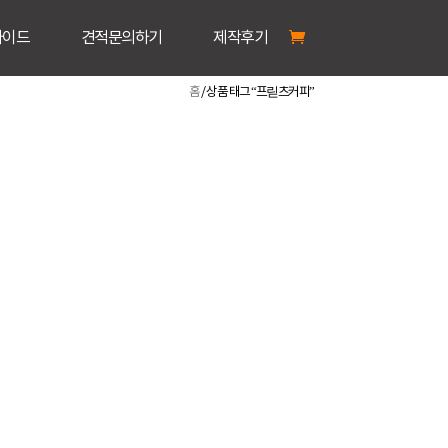
가이드
견적문의하기
제작후기
홈
/ 상품 태그 “프릳츠커피”