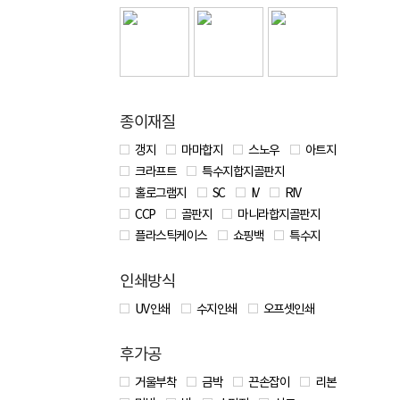
종이재질
갱지
마마합지
스노우
아트지
크라프트
특수지합지골판지
홀로그램지
SC
IV
RIV
CCP
골판지
마니라합지골판지
플라스틱케이스
쇼핑백
특수지
인쇄방식
UV 인쇄
수지인쇄
오프셋인쇄
후가공
거울부착
금박
끈손잡이
리본