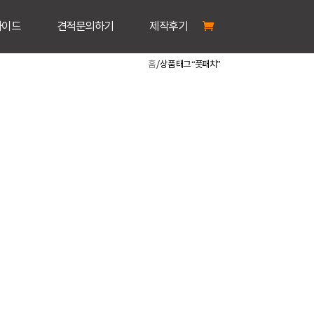
가이드
견적문의하기
제작후기
홈
/ 상품 태그 “풋패치”