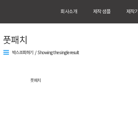
회사소개
제작 샘플
제작
풋패치
박스조회하기
Showing the single result
풋패치