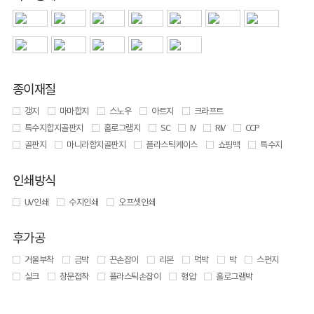
종이재질
갱지
마마합지
스노우
아트지
크라프트
특수지합지골판지
홀로그램지
SC
IV
RIV
CCP
골판지
마니라합지골판지
플라스틱케이스
쇼핑백
특수지
인쇄방식
UV 인쇄
수지인쇄
오프셋인쇄
후가공
거울부착
금박
끈손잡이
리본
먹박
박
스펀지
실크
창문접착
플라스틱손잡이
형압
홀로그램박