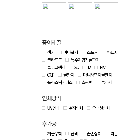
종이재질
갱지
마마합지
스노우
아트지
크라프트
특수지합지골판지
홀로그램지
SC
IV
RIV
CCP
골판지
마니라합지골판지
플라스틱케이스
쇼핑백
특수지
인쇄방식
UV 인쇄
수지인쇄
오프셋인쇄
후가공
거울부착
금박
끈손잡이
리본