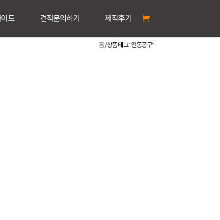
가이드
견적문의하기
제작후기
홈
/ 상품 태그 “전동공구”