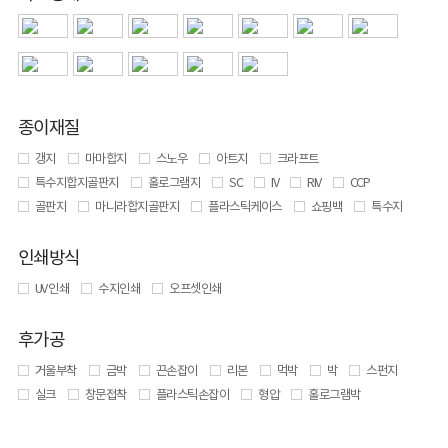
종이재질
갱지
마마합지
스노우
아트지
크라프트
특수지합지골판지
홀로그램지
SC
IV
RIV
CCP
골판지
마니라합지골판지
플라스틱케이스
쇼핑백
특수지
인쇄방식
UV 인쇄
수지인쇄
오프셋인쇄
후가공
거울부착
금박
끈손잡이
리본
먹박
박
스펀지
실크
창문접착
플라스틱손잡이
형압
홀로그램박