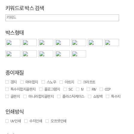
키워드로 박스 검색
박스형태
종이재질
갱지
마마합지
스노우
아트지
크라프트
특수지합지골판지
홀로그램지
SC
IV
RIV
CCP
골판지
마니라합지골판지
플라스틱케이스
쇼핑백
특수지
인쇄방식
UV 인쇄
수지인쇄
오프셋인쇄