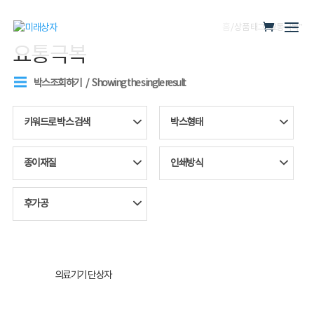
홈
/ 상품 태그 “요통극복”
요통극복
박스조회하기
Showing the single result
키워드로 박스 검색
박스형태
종이재질
인쇄방식
후가공
의료기기 단상자