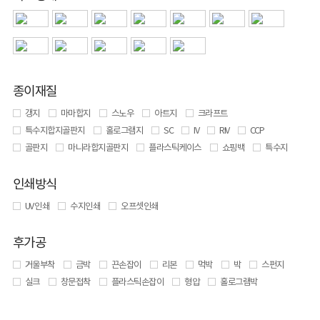
종이재질
갱지
마마합지
스노우
아트지
크라프트
특수지합지골판지
홀로그램지
SC
IV
RIV
CCP
골판지
마니라합지골판지
플라스틱케이스
쇼핑백
특수지
인쇄방식
UV 인쇄
수지인쇄
오프셋인쇄
후가공
거울부착
금박
끈손잡이
리본
먹박
박
스펀지
실크
창문접착
플라스틱손잡이
형압
홀로그램박