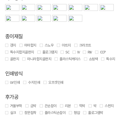
종이재질
갱지
마마합지
스노우
아트지
크라프트
특수지합지골판지
홀로그램지
SC
IV
RIV
CCP
골판지
마니라합지골판지
플라스틱케이스
쇼핑백
특수지
인쇄방식
UV 인쇄
수지인쇄
오프셋인쇄
후가공
거울부착
금박
끈손잡이
리본
먹박
박
스펀지
실크
창문접착
플라스틱손잡이
형압
홀로그램박