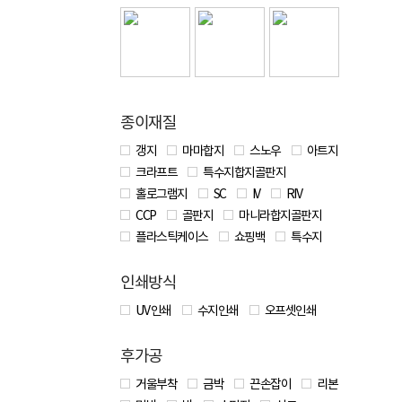
종이재질
갱지
마마합지
스노우
아트지
크라프트
특수지합지골판지
홀로그램지
SC
IV
RIV
CCP
골판지
마니라합지골판지
플라스틱케이스
쇼핑백
특수지
인쇄방식
UV 인쇄
수지인쇄
오프셋인쇄
후가공
거울부착
금박
끈손잡이
리본