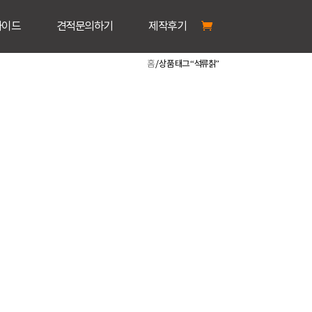
가이드
견적문의하기
제작후기
홈
/ 상품 태그 “석류칡”