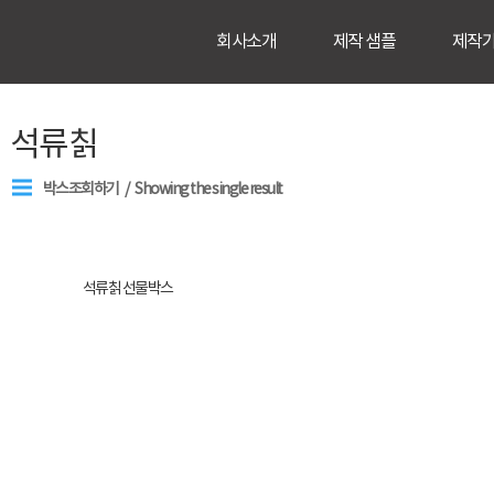
회사소개
제작 샘플
제작
석류칡
박스조회하기
Showing the single result
석류칡 선물박스