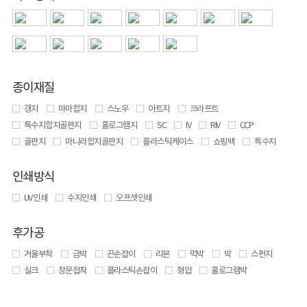
종이재질
갱지
마마합지
스노우
아트지
크라프트
특수지합지골판지
홀로그램지
SC
IV
RIV
CCP
골판지
마니라합지골판지
플라스틱케이스
쇼핑백
특수지
인쇄방식
UV 인쇄
수지인쇄
오프셋인쇄
후가공
거울부착
금박
끈손잡이
리본
먹박
박
스펀지
실크
창문접착
플라스틱손잡이
형압
홀로그램박