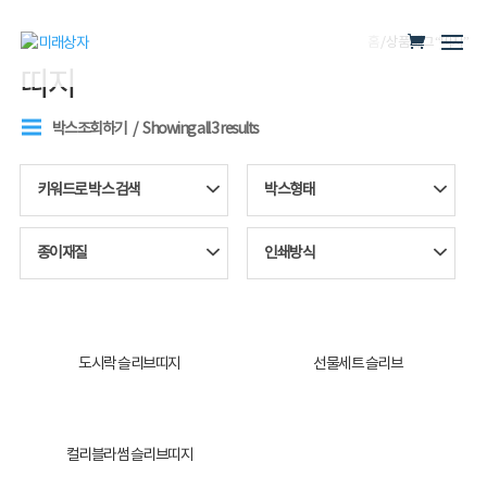
홈
/ 상품 태그 “띠지”
띠지
박스조회하기
Showing all 3 results
키워드로 박스 검색
박스형태
종이재질
인쇄방식
도시락 슬리브띠지
선물세트 슬리브
컬리블라썸 슬리브띠지