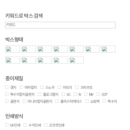
키워드로 박스 검색
박스형태
종이재질
갱지
마마합지
스노우
아트지
크라프트
특수지합지골판지
홀로그램지
SC
IV
RIV
CCP
골판지
마니라합지골판지
플라스틱케이스
쇼핑백
특수지
인쇄방식
UV 인쇄
수지인쇄
오프셋인쇄