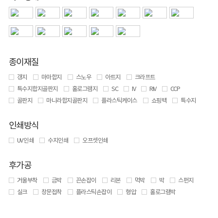
종이재질
갱지
마마합지
스노우
아트지
크라프트
특수지합지골판지
홀로그램지
SC
IV
RIV
CCP
골판지
마니라합지골판지
플라스틱케이스
쇼핑백
특수지
인쇄방식
UV 인쇄
수지인쇄
오프셋인쇄
후가공
거울부착
금박
끈손잡이
리본
먹박
박
스펀지
실크
창문접착
플라스틱손잡이
형압
홀로그램박