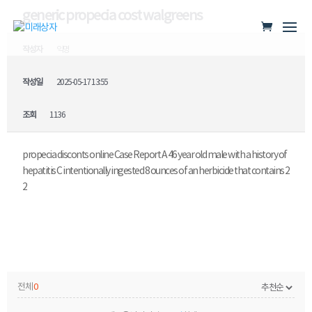
generic propecia cost walgreens
작성자
익명
작성일
2025-05-17 13:55
조회
1136
propecia disconts online Case Report A 46 year old male with a history of
hepatitis C intentionally ingested 8 ounces of an herbicide that contains 2
2
전체
0