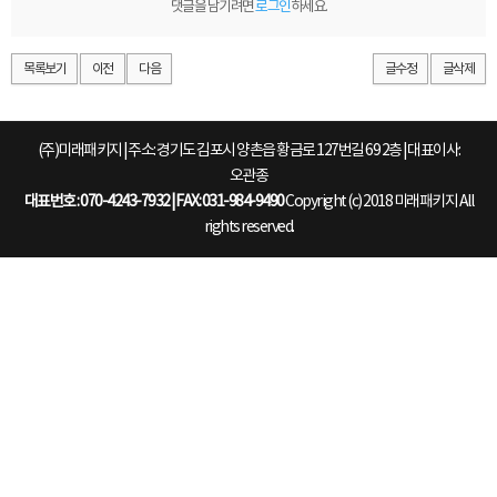
댓글을 남기려면
로그인
하세요.
목록보기
이전
다음
글수정
글삭제
(주)미래패키지 | 주소: 경기도 김포시 양촌읍 황금로 127번길 69 2층 | 대표이사:
오관종
대표번호 : 070-4243-7932 | FAX: 031-984-9490
Copyright (c) 2018 미래패키지 All
rights reserved.