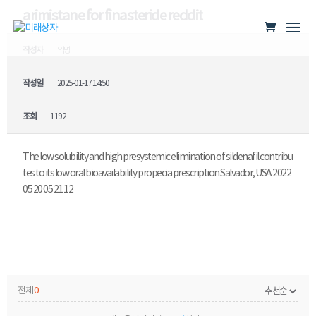
arimistane for finasteride reddit
작성자
익명
작성일
2025-01-17 14:50
조회
1192
The low solubility and high presystemic elimination of sildenafil contribu
tes to its low oral bioavailability
propecia prescription Salvador, USA 2022
05 20 05 21 12
전체
0