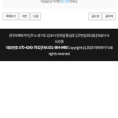
댓글을 남기려면
로그인
하세요.
목록보기
이전
다음
글수정
글삭제
(주)미래패키지 | 주소: 경기도 김포시 양촌읍 황금로 127번길 69 2층 | 대표이사:
오관종
대표번호 : 070-4243-7932 | FAX: 031-984-9490
Copyright (c) 2018 미래패키지 All
rights reserved.